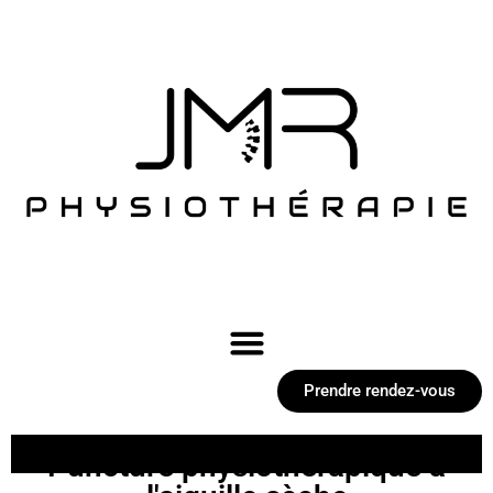
Aller
au
contenu
Prendre rendez-vous
Puncture physiothérapique à