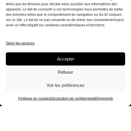
telles que les témoins pour stocker et/ou accéder aux informations des
appareils. Le fait de consentir à ces technologies nous permettra de traiter
des données telles que le comportement de navigation ou les ID uniques
sur ce site. Le fait de ne pas consentir ou de retirer son consentement peut
avoir un effet négatif sur certaines caractéristiques et fonctions.
NOS COORDONNÉES
HEURES D'OUVERTURE
2235 rue Saint-Pierre,
Lundi : 8:00AM - 6:00PM
Gérer les services
Drummondville, J2C 5A7
Mardi : 8:00AM - 6:00PM
819-445-1156
Mercredi : 8:00AM - 6:00PM
physiotherapiejmr@gmail.com
Accepter
Jeudi : 8:00AM - 6:00PM
Vendredi : 8:00AM - 5:00PM
Refuser
Samedi : Fermé
Dimanche: Fermé
Voir les préférences
Politique de cookies
Déclaration de confidentialité
Empreinte